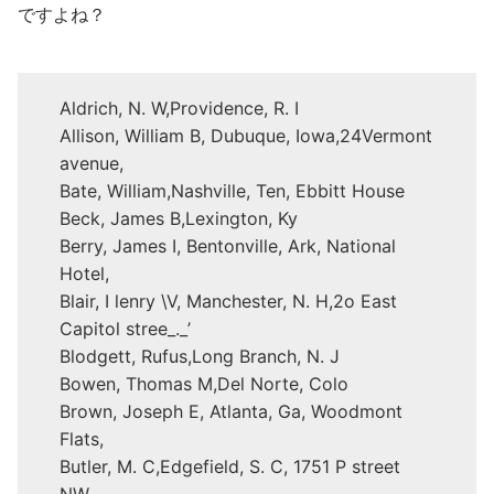
ですよね？
Aldrich, N. W,Providence, R. I
Allison, William B, Dubuque, Iowa,24Vermont
avenue,
Bate, William,Nashville, Ten, Ebbitt House
Beck, James B,Lexington, Ky
Berry, James I, Bentonville, Ark, National
Hotel,
Blair, I lenry \V, Manchester, N. H,2o East
Capitol stree_._’
Blodgett, Rufus,Long Branch, N. J
Bowen, Thomas M,Del Norte, Colo
Brown, Joseph E, Atlanta, Ga, Woodmont
Flats,
Butler, M. C,Edgefield, S. C, 1751 P street