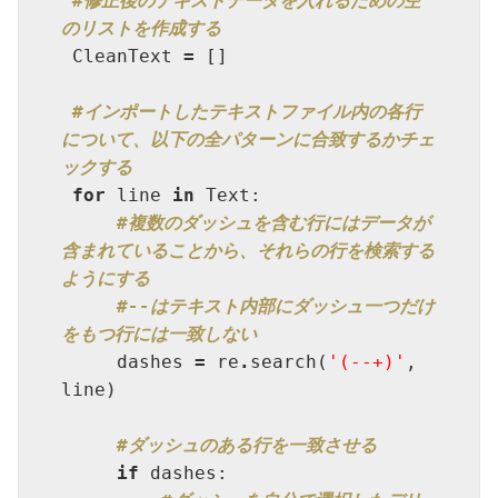
#修正後のテキストデータを入れるための空
のリストを作成する
 CleanText 
=
 []

#インポートしたテキストファイル内の各行
について、以下の全パターンに合致するかチェ
ックする
for
 line 
in
 Text:

#複数のダッシュを含む行にはデータが
含まれていることから、それらの行を検索する
ようにする
#--はテキスト内部にダッシュ一つだけ
をもつ行には一致しない
     dashes 
=
 re
.
search(
'(--+)'
, 
line)

#ダッシュのある行を一致させる
if
 dashes:
