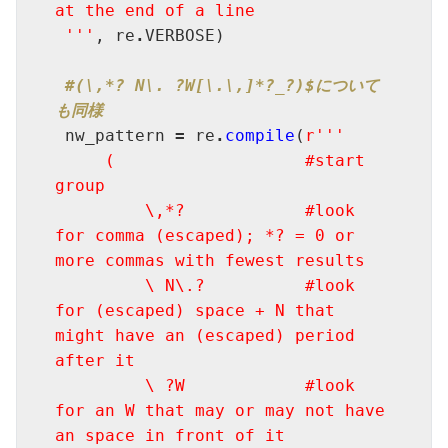
at the end of a line

 '''
, re
.
VERBOSE)

#(\,*? N\. ?W[\.\,]*?_?)$について
も同様
 nw_pattern 
=
 re
.
compile
(
r'''

     (                   #start 
group

         \,*?            #look 
for comma (escaped); *? = 0 or 
more commas with fewest results

         \ N\.?          #look 
for (escaped) space + N that 
might have an (escaped) period 
after it

         \ ?W            #look 
for an W that may or may not have 
an space in front of it
