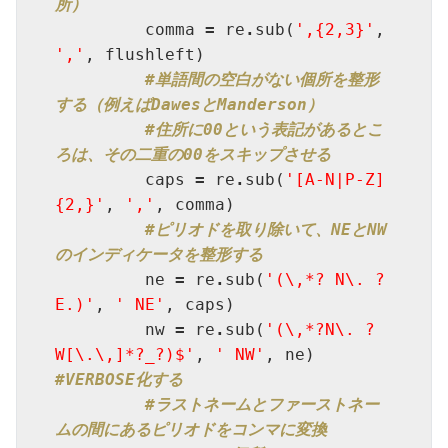
所）
         comma 
=
 re
.
sub(
',{2,3}'
, 
','
, flushleft)

#単語間の空白がない個所を整形
する（例えばDawesとManderson）
#住所に00という表記があるとこ
ろは、その二重の00をスキップさせる
         caps 
=
 re
.
sub(
'[A-N|P-Z]
{2,}'
, 
','
, comma)

#ピリオドを取り除いて、NEとNW
のインディケータを整形する
         ne 
=
 re
.
sub(
'(\,*? N\. ?
E.)'
, 
' NE'
, caps)

         nw 
=
 re
.
sub(
'(\,*?N\. ?
W[\.\,]*?_?)$'
, 
' NW'
, ne) 
#VERBOSE化する
#ラストネームとファーストネー
ムの間にあるピリオドをコンマに変換