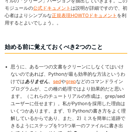
イルの「クリーン」バージョンを抽出していきます。この
モジュールの
公式ドキュメント
は説明が詳細ですので、初
心者はよりシンプルな
正規表現HOWTOドキュメント
を利
用するとよいでしょう。。
始める前に覚えておくべき2つのこと
思うに、ある一つの文書をクリーンにしなくてはいけ
ないのであれば、Pythonが最も効率的な方法というわ
けでは
ありません
。
sed
や
grep
などのコマンドライン
プログラムが、この種の処理ではより効果的だと思い
ます。（これらのチュートリアルの作成は、grep/sed
ユーザーに任せます）。私がPythonを採用した理由は
いくつかあります。まず、1) Pythonの書き方をよく理
解しているからであり、また、2) ミスを簡単に追跡で
きるようにステップを1つ1つ単一のファイルに書き出