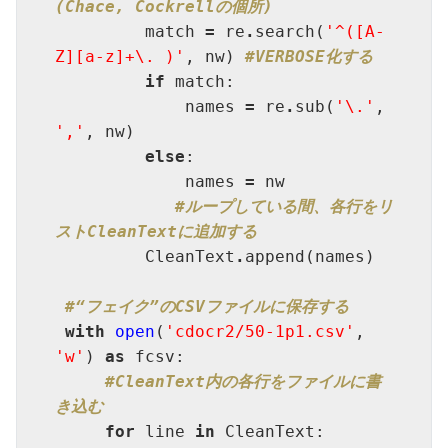
(Chace, Cockrellの個所)
         match 
=
 re
.
search(
'^([A-
Z][a-z]+\. )'
, nw) 
#VERBOSE化する
if
 match:

             names 
=
 re
.
sub(
'\.'
, 
','
, nw)

else
:

             names 
=
 nw

#ループしている間、各行をリ
ストCleanTextに追加する
         CleanText
.
append(names)

#“フェイク”のCSVファイルに保存する   
with
open
(
'cdocr2/50-1p1.csv'
, 
'w'
) 
as
 fcsv:

#CleanText内の各行をファイルに書
き込む
for
 line 
in
 CleanText:
