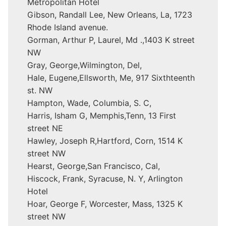
Metropolitan Hotel
Gibson, Randall Lee, New Orleans, La, 1723
Rhode Island avenue.
Gorman, Arthur P, Laurel, Md .,1403 K street
NW
Gray, George,Wilmington, Del,
Hale, Eugene,Ellsworth, Me, 917 Sixthteenth
st. NW
Hampton, Wade, Columbia, S. C,
Harris, Isham G, Memphis,Tenn, 13 First
street NE
Hawley, Joseph R,Hartford, Corn, 1514 K
street NW
Hearst, George,San Francisco, Cal,
Hiscock, Frank, Syracuse, N. Y, Arlington
Hotel
Hoar, George F, Worcester, Mass, 1325 K
street NW