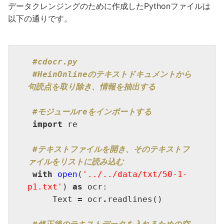
データクレンジングのために作成したPythonファイルは
以下の通りです。
#cdocr.py
#HeinOnlineのテキストドキュメントから
句読点を取り除き、情報を抽出する
#モジュールreをインポートする
import
 re

#テキストファイルを開き、そのテキストフ
ァイルをリストに読み込む
with
open
(
'../../data/txt/50-1-
p1.txt'
) 
as
 ocr:

     Text 
=
 ocr
.
readlines()
