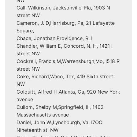
NW
Call, Wilkinson, Jacksonville, Fla, 1903 N
street NW
Cameron, J. D,Harrisburg, Pa, 21 Lafayette
Square,
Chace, Jonathan,Providence, R, I
Chandler, William E, Concord, N. H, 1421 I
street NW
Cockrell, Francis M,Warrensburgh,Mo, I518 R
street NW
Coke, Richard,Waco, Tex, 419 Sixth street
NW
Colquitt, Alfred I I,Atlanta, Ga, 920 New York
avenue
Cullom, Shelby M,Springfield, Ill, 1402
Massachusetts avenue
Daniel, John W,,Lynchburgh, Va, I7OO
Nineteenth st. NW