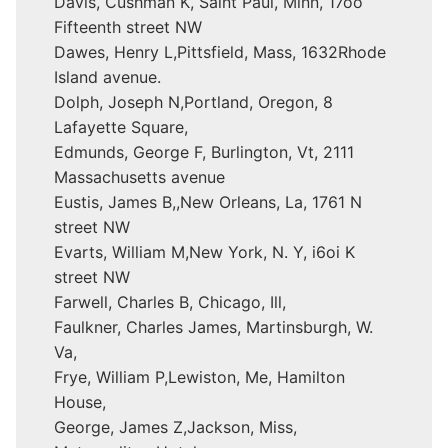
Davis, Cushman K, Saint Paul, Minn, 17oo
Fifteenth street NW
Dawes, Henry L,Pittsfield, Mass, 1632Rhode
Island avenue.
Dolph, Joseph N,Portland, Oregon, 8
Lafayette Square,
Edmunds, George F, Burlington, Vt, 2111
Massachusetts avenue
Eustis, James B,,New Orleans, La, 1761 N
street NW
Evarts, William M,New York, N. Y, i6oi K
street NW
Farwell, Charles B, Chicago, Ill,
Faulkner, Charles James, Martinsburgh, W.
Va,
Frye, William P,Lewiston, Me, Hamilton
House,
George, James Z,Jackson, Miss,