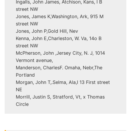
Ingalls, John James, Atchison, Kans, I B
street NW
Jones, James K,Washington, Ark, 915 M
street NW
Jones, John P,Gold Hill, Nev
Kenna, John E,Charleston, W. Va, 14o B
street NW
McPherson, John ,Jersey City, N. J, 1014
Vermont avenue,
Manderson, CharlesF. Omaha, Nebr,The
Portland
Morgan, John T,.Selma, Ala,I 13 First street
NE
Morrill, Justin S, Stratford, Vt, x Thomas
Circle