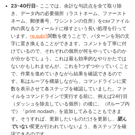
23-40行目
– ここでは、余計な句読点を全て取り除
き、データ内の必要個所（ラストネーム、ファースト
ネーム、郵便番号、ワシントンの住所）をcsvファイル
内の異なるフィールドに移すという長い処理を行って
います。
re.sub()
関数を使うことで、パターンを別の文
字に置き換えることができます。コメントを丁寧に付
けているので、それぞれの個所が何をやっているのか
が分かるでしょう。これは最も効率的なやりかたでは
ないかもしれませんが、これを1つずつやっていくこと
で、作業を進めていきながら結果を確認できるので
す。私はループを構築しながら、コマンドラインに変
数を表示させて各ステップを確認していました。ファ
イルをコマンドラインで実行する前に、例えば24行目
（ダッシュを除去している個所）の後に、（ifループ内
で）「print nodash」を追加してみることもできま
す。そうすれば、更新したいものだけを更新し、
望ん
でいない
変更が行われていないよう、各ステップを確
認できるのです。