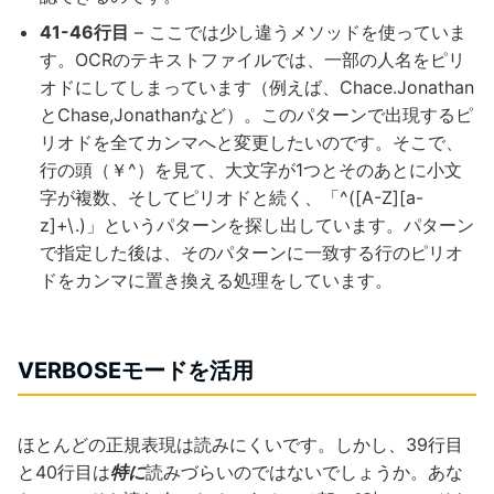
41-46行目
– ここでは少し違うメソッドを使っていま
す。OCRのテキストファイルでは、一部の人名をピリ
オドにしてしまっています（例えば、Chace.Jonathan
とChase,Jonathanなど）。このパターンで出現するピ
リオドを全てカンマへと変更したいのです。そこで、
行の頭（￥^）を見て、大文字が1つとそのあとに小文
字が複数、そしてピリオドと続く、「^([A-Z][a-
z]+\.)」というパターンを探し出しています。パターン
で指定した後は、そのパターンに一致する行のピリオ
ドをカンマに置き換える処理をしています。
VERBOSEモードを活用
ほとんどの正規表現は読みにくいです。しかし、39行目
と40行目は
特に
読みづらいのではないでしょうか。あな