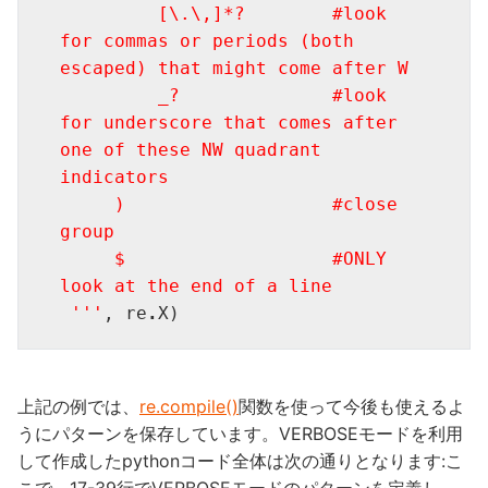
         [\.\,]*?        #look 
for commas or periods (both 
escaped) that might come after W

         _?              #look 
for underscore that comes after 
one of these NW quadrant 
indicators

     )                   #close 
group

     $                   #ONLY 
look at the end of a line

 '''
, re
.
X) 
上記の例では、
re.compile()
関数を使って今後も使えるよ
うにパターンを保存しています。VERBOSEモードを利用
して作成したpythonコード全体は次の通りとなります:こ