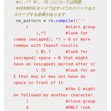
#(\,*? N\. ?E.)については同様
#VERBOSEモードではすべてのスペースをエ
スケープする必要があります
 ne_pattern 
=
 re
.
compile
(
r'''

     (               #start group

         \,*?        #look for 
comma (escaped); *? = 0 or more 
commas with fewest results

         \ N\.?      #look for 
(escaped) space + N that might 
have an (escaped) period after it

         \ ?E        #look for an 
E that may or may not have an 
space in front of it

         .           #the E might 
be followed by another character.

     )               #close group

     $               #ONLY look 