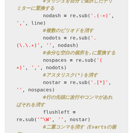
#ダッシュを自分で選択したデリ
ミターに置換する
         nodash 
=
 re
.
sub(
'.(-+)'
, 
','
, line)

#複数のピリオドを消す
         nodots 
=
 re
.
sub(
'.
(\.\.+)'
, 
''
, nodash)

#余分な空白の個所を,に置換する
         nospaces 
=
 re
.
sub(
'(  
+)'
, 
','
, nodots)

#アスタリスク(*)を消す
         nostar 
=
 re
.
sub(
'.[*]'
, 
''
, nospaces)

#行の先頭に改行やコンマがあれ
ばそれを消す
         flushleft 
=
re
.
sub(
'^\W'
, 
''
, nostar)

#二重コンマを消す（Evartsの個