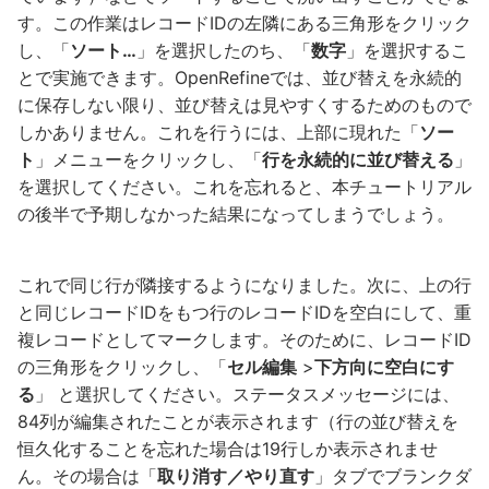
す。この作業はレコードIDの左隣にある三角形をクリック
し、「
ソート…
」を選択したのち、「
数字
」を選択するこ
とで実施できます。OpenRefineでは、並び替えを永続的
に保存しない限り、並び替えは見やすくするためのもので
しかありません。これを行うには、上部に現れた「
ソー
ト
」メニューをクリックし、「
行を永続的に並び替える
」
を選択してください。これを忘れると、本チュートリアル
の後半で予期しなかった結果になってしまうでしょう。
これで同じ行が隣接するようになりました。次に、上の行
と同じレコードIDをもつ行のレコードIDを空白にして、重
複レコードとしてマークします。そのために、レコードID
の三角形をクリックし、「
セル編集
>
下方向に空白にす
る
」 と選択してください。ステータスメッセージには、
84列が編集されたことが表示されます（行の並び替えを
恒久化することを忘れた場合は19行しか表示されませ
ん。その場合は「
取り消す／やり直す
」タブでブランクダ