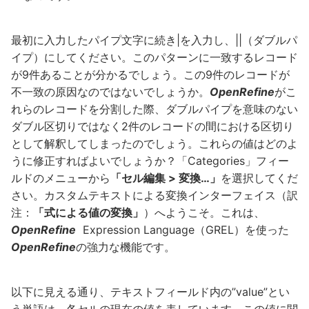
最初に入力したパイプ文字に続き|を入力し、||（ダブルパ
イプ）にしてください。このパターンに一致するレコード
が9件あることが分かるでしょう。この9件のレコードが
不一致の原因なのではないでしょうか。
OpenRefine
がこ
れらのレコードを分割した際、ダブルパイプを意味のない
ダブル区切りではなく2件のレコードの間における区切り
として解釈してしまったのでしょう。これらの値はどのよ
うに修正すればよいでしょうか？「Categories」フィー
ルドのメニューから
「セル編集 > 変換…」
を選択してくだ
さい。カスタムテキストによる変換インターフェイス（訳
注：
「式による値の変換」
）へようこそ。これは、
OpenRefine
Expression Language（GREL）を使った
OpenRefine
の強力な機能です。
以下に見える通り、テキストフィールド内の”value”とい
う単語は、各セルの現在の値を表しています。この値に関