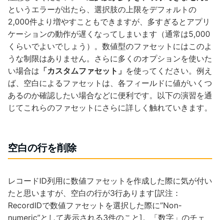
というエラーが出たら、選択肢の上限をデフォルトの
2,000件より増やすこともできますが、多すぎるとアプリ
ケーションの動作が遅くなってしまいます（通常は5,000
くらいでよいでしょう）。数値型のファセットにはこのよ
うな制限はありません。さらに多くのオプションを使いた
い場合は
「カスタムファセット」
を使ってください。例え
ば、空白によるファセットは、各フィールドに値がいくつ
あるのか確認したい場合などに便利です。以下の演習を通
じてこれらのファセットにさらに詳しく触れていきます。
空白の行を削除
レコードID列用に数値ファセットを作成した際に気が付い
たと思いますが、空白の行が3行あります[訳注：
RecordIDで数値ファセットを選択した際に”Non-
numeric”として表示される3件のこと]。「数字」のチェ