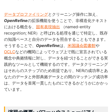
データプロファイリング
とクリーニング操作に加え、
OpenRefine
の拡張機能を使うことで、非構造化テキスト
における概念を、
固有表現抽出
（named-entity
recognition; NER）と呼ばれる処理を通じて特定し、既存
の知識ベースと自分のデータを照合することもできます。
そうすることで、
OpenRefine
は、
米国議会図書館
や
OCLC
などの機関によってウェブ上で既に宣言されている
概念や典拠情報に対し、データを紐づけることができる実
践的なツールとして機能するのです。データクリーニング
はそれらのステップのため前提であり、NERの成功率とあ
なたのデータと外部典拠データとの間のマッチング成功率
は、データを首尾一貫したものにできるかどうかにかかっ
ています。