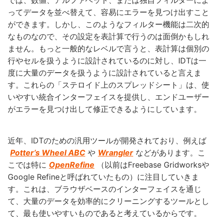
では、数値、アルファベット、または独自フィルターによ
ってデータを並べ替えて、容易にエラーを見つけ出すこと
ができます。しかし、このようなフィルター機能は二次的
なものなので、その設定を表計算で行うのは面倒かもしれ
ません。もっと一般的なレベルで言うと、表計算は個別の
行やセルを扱うように設計されているのに対し、IDTは一
度に大量のデータを扱うように設計されていると言えま
す。これらの「ステロイド上のスプレッドシート」は、使
いやすい統合インターフェイスを提供し、エンドユーザー
がエラーを見つけ出して修正できるようにしています。
近年、IDTのための汎用ツールが開発されており、例えば
Potter’s Wheel ABC
や
Wrangler
などがあります。こ
こでは特に
OpenRefine
（以前はFreebase Gridworksや
Google Refineと呼ばれていたもの）に注目していきま
す。これは、ブラウザベースのインターフェイスを通じ
て、大量のデータを効率的にクリーニングするツールとし
て、最も使いやすいものであると考えているからです。