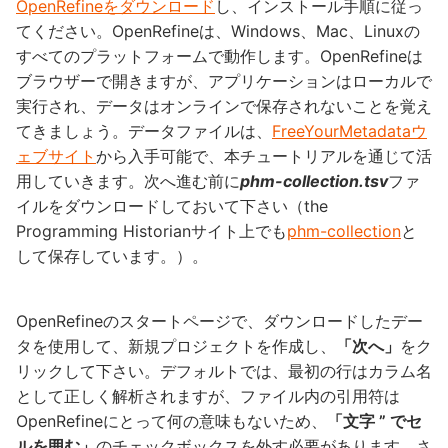
OpenRefineをダウンロード
し、インストール手順に従っ
てください。OpenRefineは、Windows、Mac、Linuxの
すべてのプラットフォームで動作します。OpenRefineは
ブラウザーで開きますが、アプリケーションはローカルで
実行され、データはオンラインで保存されないことを覚え
てきましょう。データファイルは、
FreeYourMetadataウ
ェブサイト
から入手可能で、本チュートリアルを通じて活
用していきます。次へ進む前に
phm-collection.tsv
ファ
イルをダウンロードしておいて下さい（the
Programming Historianサイト上でも
phm-collection
と
して保存しています。）。
OpenRefineのスタートページで、ダウンロードしたデー
タを使用して、新規プロジェクトを作成し、
「次へ」
をク
リックして下さい。デフォルトでは、最初の行はカラム名
として正しく解析されますが、ファイル内の引用符は
OpenRefineにとって何の意味もないため、
「文字 ” でセ
ルを囲む」
のチェックボックスを外す必要があります。さ