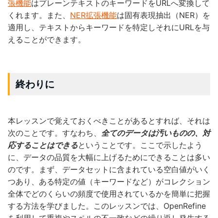
張機能
はプレーンテキストのキーワードをURLへ変換して
くれます。また、
NER拡張機能
は固有表現抽出（NER）を
適用し、テキストからキーワードを特定しそれにURLを与
えることができます。
終わりに
本レッスンで覚えておくべきことがあるとすれば、それは
次のことです。すなわち、
全てのデータは汚いものの、対
応することはできる
ということです。ここで示したよう
に、データの品質を大幅に上げるためにできることは多い
のです。まず、データセットに含まれている空白値がいく
つあり、ある特定の値（キーワードなど）がコレクション
全体でどのくらいの頻度で使用されているかを簡単に把握
する方法を学びました。このレッスンでは、OpenRefine
を利用して重複やスペルの不一致などの繰り返し発生する