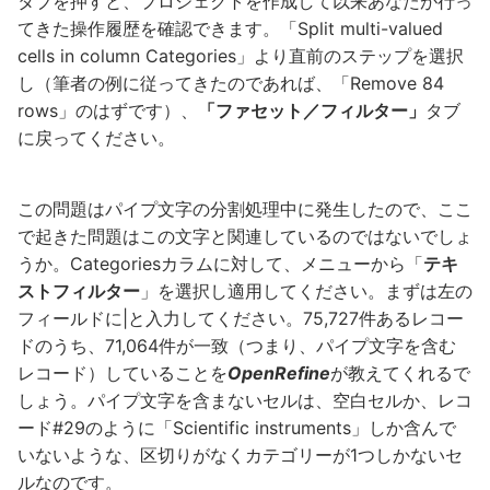
タブを押すと、プロジェクトを作成して以来あなたが行っ
てきた操作履歴を確認できます。「Split multi-valued
cells in column Categories」より直前のステップを選択
し（筆者の例に従ってきたのであれば、「Remove 84
rows」のはずです）、
「ファセット／フィルター」
タブ
に戻ってください。
この問題はパイプ文字の分割処理中に発生したので、ここ
で起きた問題はこの文字と関連しているのではないでしょ
うか。Categoriesカラムに対して、メニューから「
テキ
ストフィルター
」を選択し適用してください。まずは左の
フィールドに|と入力してください。75,727件あるレコー
ドのうち、71,064件が一致（つまり、パイプ文字を含む
レコード）していることを
OpenRefine
が教えてくれるで
しょう。パイプ文字を含まないセルは、空白セルか、レコ
ード#29のように「Scientific instruments」しか含んで
いないような、区切りがなくカテゴリーが1つしかないセ
ルなのです。